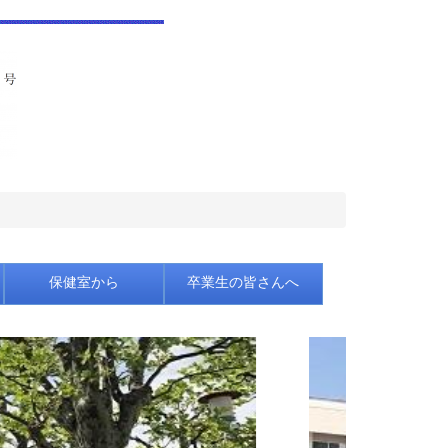
保健室から
卒業生の皆さんへ
n
e
x
t