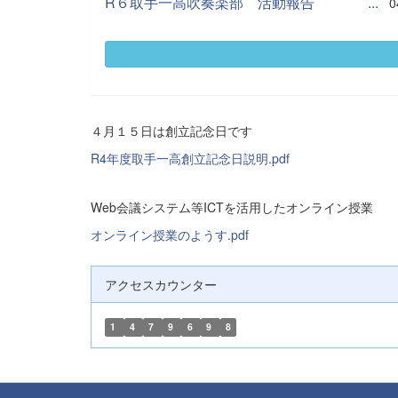
R６取手一高吹奏楽部 活動報告 ...
0
４月１５日は創立記念日です
R4年度取手一高創立記念日説明.pdf
Web会議システム等ICTを活用したオンライン授業
オンライン授業のようす.pdf
アクセスカウンター
1
4
7
9
6
9
8